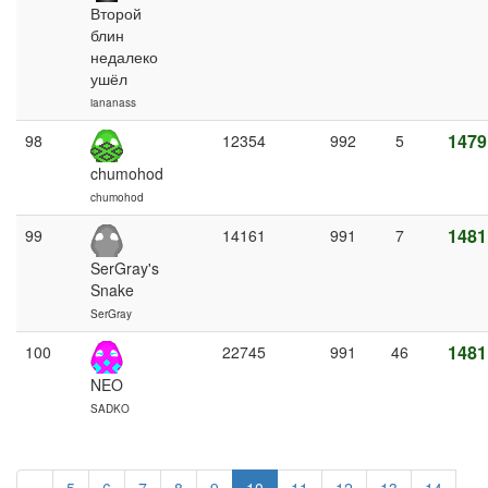
Второй
блин
недалеко
ушёл
iananass
1479
98
12354
992
5
chumohod
chumohod
1481
99
14161
991
7
SerGray's
Snake
SerGray
1481
100
22745
991
46
NEO
SADKO