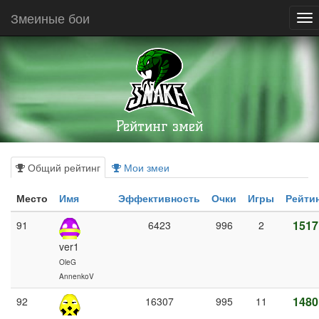
Змеиные бои
To
nav
Рейтинг змей
Общий рейтинг
Мои змеи
Место
Имя
Эффективность
Очки
Игры
Рейти
1517
91
6423
996
2
ver1
OleG
AnnenkoV
1480
92
16307
995
11