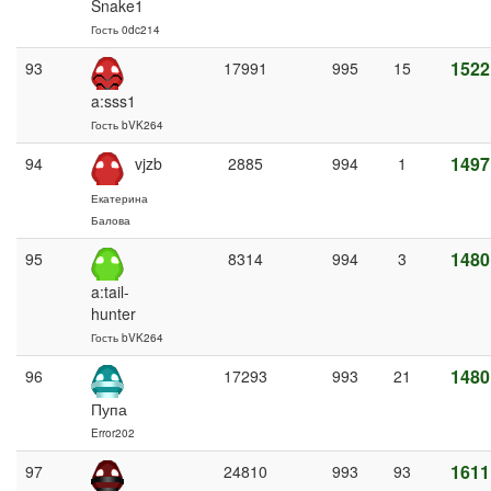
Snake1
Гость 0dc214
1522
93
17991
995
15
a:sss1
Гость bVK264
1497
94
vjzb
2885
994
1
Екатерина
Балова
1480
95
8314
994
3
a:tail-
hunter
Гость bVK264
1480
96
17293
993
21
Пупа
Error202
1611
97
24810
993
93