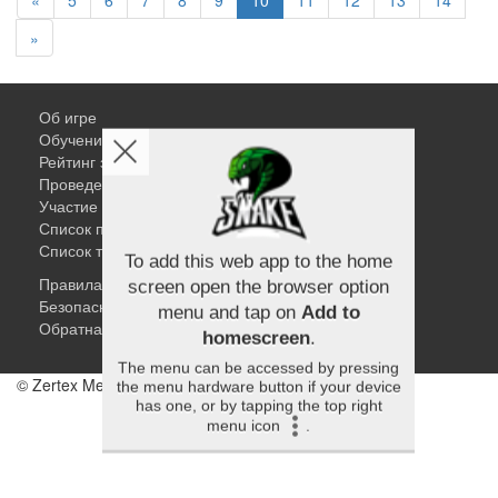
«
5
6
7
8
9
10
11
12
13
14
»
Об игре
Обучение змеи
Рейтинг змей
Проведение поединков
Участие в турнирах
Список поединков
Список турниров
To add this web app to the home
Правила
Безопасность
screen open the browser option
Обратная связь
menu and tap on
Add to
homescreen
.
© Zertex Media 2026
The menu can be accessed by pressing
the menu hardware button if your device
has one, or by tapping the top right
menu icon
.