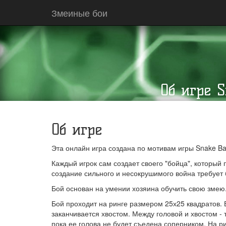
Змеиные бои
Об игре 
Об игре
Эта онлайн игра создана по мотивам игры Snake Ba
Каждый игрок сам создает своего "бойца", который 
создание сильного и несокрушимого война требует б
Бой основан на умении хозяина обучить свою змею
Бой проходит на ринге размером 25х25 квадратов. В
заканчивается хвостом. Между головой и хвостом -
пока ее голова не будет съедена соперником. На р