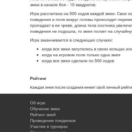
змеи в начале боя - 10 квадратов.
Игра рассчитана на 500 ходов каждой змеи. Свои х
поведения и поля вокруг головы происходит переме
пропадает в ее чреве, длина тела охотника увеличи
поведения не подошла, то змея ползет на случайную
Игра заканчивается в следующих случаях:
когда все змеи запутались в своих кольцах ил
когда на игровом поле только одна змея
когда все змеи сделали по 500 ходов
Рейтинг
Каждая змея после создания имеет свой личный рейти
Об игре
Обучение змеи
Рейтинг змей
Проведение поединков
Участие в турнирах