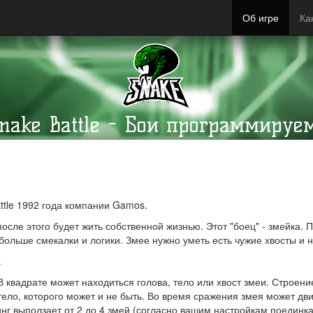
Об игре
Ка
Snake Battle - Бои программируе
ttle 1992 года компании Gamos.
после этого будет жить собственной жизнью. Этот "боец" - змейка.
ольше смекалки и логики. Змее нужно уметь есть чужие хвосты и н
.
 квадрате может находиться голова, тело или хвост змеи. Строени
 тело, которого может и не быть. Во время сражения змея может д
инг выползает от 2 до 4 змей (согласно вашим настройкам поединк