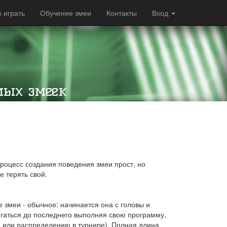
к играть
Обучение змеи
Контакты
Вход
мых змеек
 Процесс создания поведения змеи прост, но
е терять свой.
е змеи - обычное: начинается она с головы и
вигаться до последнего выполняя свою программу,
а или распределению в турнире). Полная длина