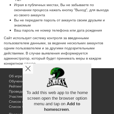
Играя в публичных местах, Вы не забываете по
окончании процесса нажать кнопку "Выход", для выхода
из своего аккаунта
Вы не передаете пароль от аккаунта своим друзьям и
знакомым
Ваш пароль не номер телефона или дата рождения
Сайт использует систему контроля за введенными
пользователем данными, за ведение нескольких аккаунтов
одним пользователем и за другими подозрительными
действиями. В случае выявления информируется
администратор, который будет принимать меры в каждом
конкретном случае.
Об игре
Обучение змеи
Рейтинг змей
Проведение поединков
Участие в турнирах
To add this web app to the home
Список поединков
screen open the browser option
Список турниров
menu and tap on
Add to