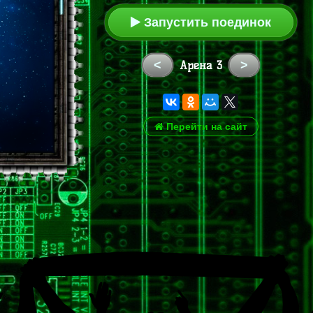
Запустить поединок
<
>
Арена 3
Перейти на сайт